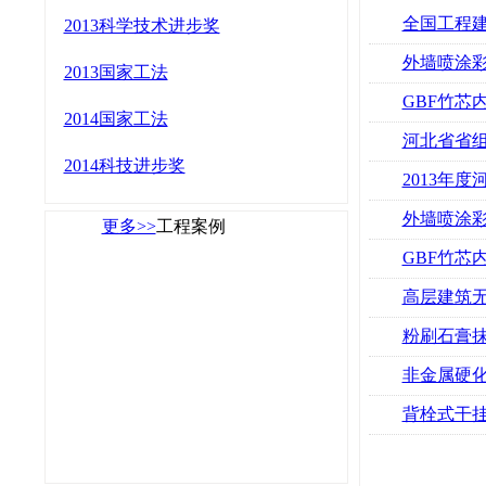
全国工程
2013科学技术进步奖
外墙喷涂
2013国家工法
GBF竹芯
2014国家工法
河北省省
2014科技进步奖
2013年
外墙喷涂
更多>>
工程案例
GBF竹芯
高层建筑
粉刷石膏
非金属硬
背栓式干