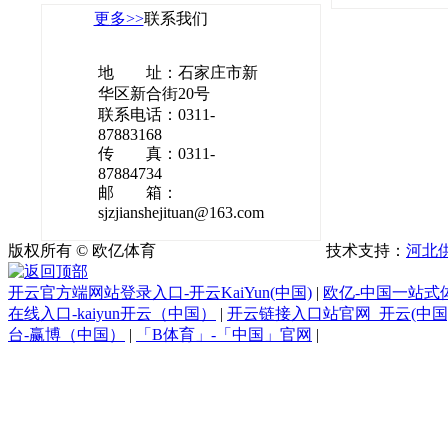
更多>>
联系我们
地 址：石家庄市新
华区新合街20号
联系电话：0311-
87883168
传 真：0311-
87884734
邮 箱：
sjzjianshejituan@163.com
版权所有
©
欧亿体育
冀ICP备20012212号-1
技术支持：
河北
开云官方端网站登录入口-开云KaiYun(中国)
|
欧亿-中国一站式
在线入口-kaiyun开云（中国）
|
开云链接入口站官网_开云(中国
台-赢博（中国）
|
「B体育」-「中国」官网
|