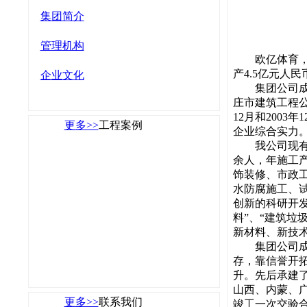
集团简介
管理机构
欧亿体育，系
产4.5亿元人
企业文化
集团公司成立于
庄市建筑工程公
12月和2003年
更多>>
工程案例
企业综合实力
我公司现有职工
余人，年施工产
饰装修、市政
水防腐施工、
创新的科研开发
料”、“建筑垃
新材料、新技
集团公司成立
存，靠信誉开
升。先后承建
山西、内蒙、
更多>>
联系我们
竣工一次交验合