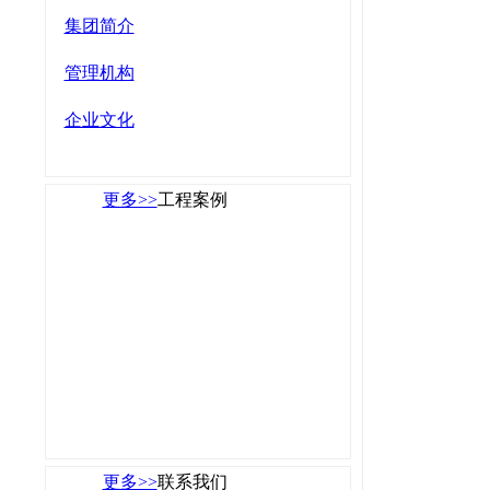
集团简介
管理机构
企业文化
更多>>
工程案例
更多>>
联系我们