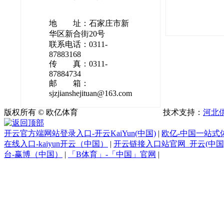
地 址：石家庄市新
华区新合街20号
联系电话：0311-
87883168
传 真：0311-
87884734
邮 箱：
sjzjianshejituan@163.com
版权所有
©
欧亿体育
冀ICP备20012212号-1
技术支持：
河北
开云官方端网站登录入口-开云KaiYun(中国)
|
欧亿-中国一站式
在线入口-kaiyun开云（中国）
|
开云链接入口站官网_开云(中国
台-赢博（中国）
|
「B体育」-「中国」官网
|