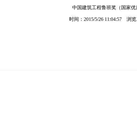
中国建筑工程鲁班奖（国家优
时间：2015/5/26 11:04:57 浏